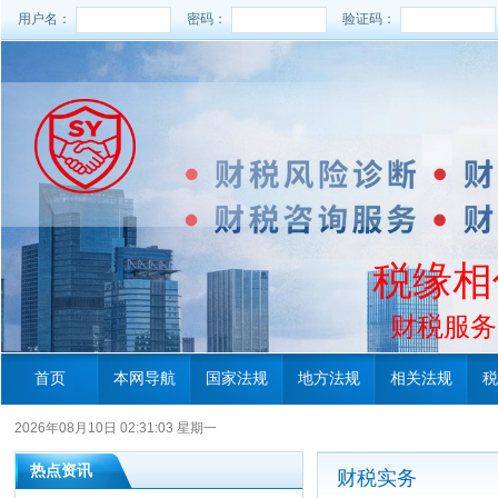
用户名：
密码：
验证码：
税缘相
财税服务电
首页
本网导航
国家法规
地方法规
相关法规
税
2026年08月10日 02:31:03 星期一
热点资讯
财税实务