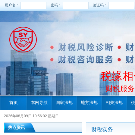
用户名：
密码：
验证码：
税缘相
财税服务电
首页
本网导航
国家法规
地方法规
相关法规
税
2026年08月09日 10:56:03 星期日
热点资讯
财税实务